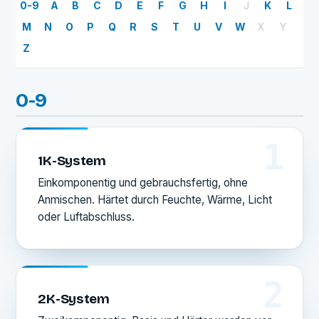
0-9
A
B
C
D
E
F
G
H
I
J
K
L
M
N
O
P
Q
R
S
T
U
V
W
X
Y
Z
0-9
1
1K-System
Einkomponentig und gebrauchsfertig, ohne
Anmischen. Härtet durch Feuchte, Wärme, Licht
oder Luftabschluss.
2
2K-System