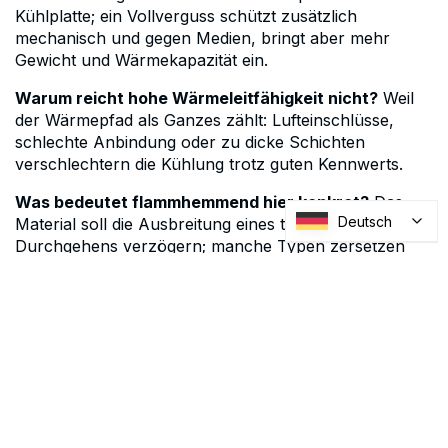
Kühlplatte; ein Vollverguss schützt zusätzlich
mechanisch und gegen Medien, bringt aber mehr
Gewicht und Wärmekapazität ein.
Warum reicht hohe Wärmeleitfähigkeit nicht?
Weil
der Wärmepfad als Ganzes zählt: Lufteinschlüsse,
schlechte Anbindung oder zu dicke Schichten
verschlechtern die Kühlung trotz guten Kennwerts.
Was bedeutet flammhemmend hier konkret?
Das
Deutsch
Material soll die Ausbreitung eines thermischen
Durchgehens verzögern; manche Typen zersetzen
sich gezielt zu einer Barriere. Massgeblich ist die für
Ihr System geforderte Prüfung.
Beratung
Nennen Sie uns Zellformat, Spaltmass, geforderte
Wärmeleitfähigkeit und Flammschutzklasse, wir
wählen die passende Type aus und beschaffen sie.
Kontaktieren Sie uns
oder schreiben Sie an