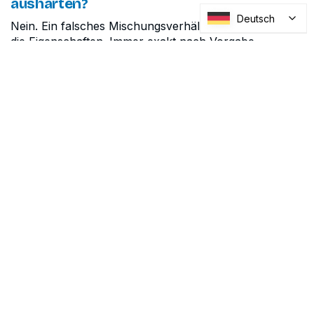
aushärten?
Deutsch
Nein. Ein falsches Mischungsverhältnis verschlechtert
die Eigenschaften. Immer exakt nach Vorgabe
mischen.
Warum bleibt meine Klebung klebrig?
Mögliche Ursachen: zu kalt, falsch gemischt oder, bei
Silikon, Inhibierung durch Fremdstoffe.
Quellen und technische Grundlage
Die Angaben beruhen auf Hersteller-Datenblättern
und anerkannten Grundlagen der Kleb- und
Vergusstechnik. Topfzeit, Aushärte- und
Temperaturvorgaben sind produktabhängig und dem
jeweiligen technischen Datenblatt zu entnehmen.
Wie SILITECH unterstützt
Unsicher bei Topfzeit, Mischung oder Temperung?
Wir beraten zur Verarbeitung und liefern Produkte