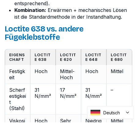
entsprechend).
Kombination:
Erwärmen + mechanisches Lösen
ist die Standardmethode in der Instandhaltung.
Loctite 638 vs. andere
Fügeklebstoffe
EIGENS
LOCTIT
LOCTIT
LOCTIT
LOCTIT
CHAFT
E 638
E 620
E 648
E 680
Festigk
Hoch
Mittel-
Hoch
Mittel
eit
Hoch
Scherf
31
17
31
–
estigkei
N/mm²
N/mm²
N/mm²
t
(Stahl)
Deutsch
Viskosi
Hoch
Sehr
Niedrig
Mittel
tät
(2'500
hoch
(500
cP)
(8'000
cP)