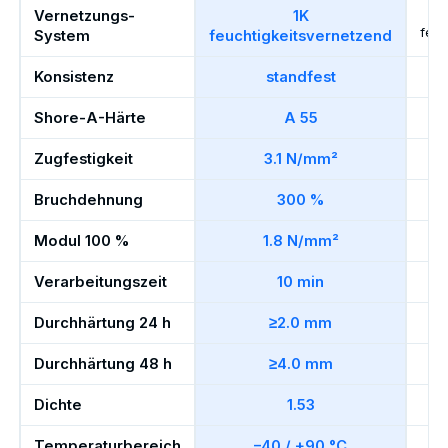
Vernetzungs-
1K
feuc
System
feuchtigkeitsvernetzend
Konsistenz
standfest
Shore-A-Härte
A 55
Zugfestigkeit
3.1 N/mm²
Bruchdehnung
300 %
Modul 100 %
1.8 N/mm²
Verarbeitungszeit
10 min
Durchhärtung 24 h
≥2.0 mm
Durchhärtung 48 h
≥4.0 mm
Dichte
1.53
Temperaturbereich
–40 / +90 °C
–