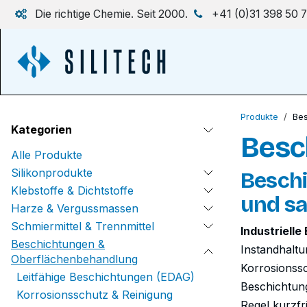
Zum Inhalt springen
Die richtige Chemie. Seit 2000.
+41 (0)31 398 50 
Produkte
Bes
Kategorien
Besc
Alle Produkte
Silikonprodukte
Beschi
Klebstoffe & Dichtstoffe
und sa
Harze & Vergussmassen
Schmiermittel & Trennmittel
Industriell
Beschichtungen &
Instandhalt
Oberflächenbehandlung
Korrosionssc
Leitfähige Beschichtungen (EDAG)
Beschichtung
Korrosionsschutz & Reinigung
Regel kurzfri