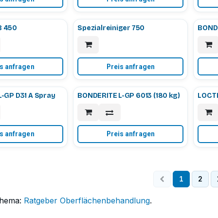
 450
Spezialreiniger 750
BONDE
s anfragen
Preis anfragen
-GP D31 A Spray
BONDERITE L-GP 6013 (180 kg)
LOCT
s anfragen
Preis anfragen
1
2
Thema:
Ratgeber Oberflächenbehandlung
.