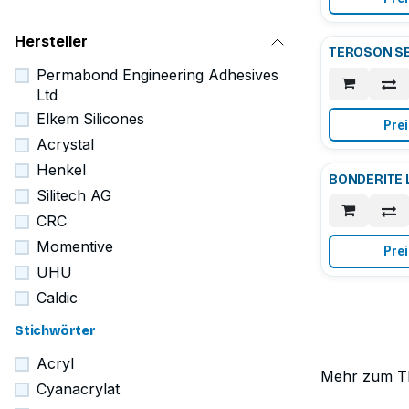
Hersteller
TEROSON SB
Permabond Engineering Adhesives
Ltd
Elkem Silicones
Prei
Acrystal
Henkel
BONDERITE L
Silitech AG
CRC
Momentive
Prei
UHU
Caldic
Stichwörter
Acryl
Mehr zum 
Cyanacrylat