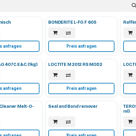
nisch
BONDERITE L-FG F 605
Raffin
s anfragen
Preis anfragen
G 407C E&C (1kg)
LOCTITE M 2012 RS MOD2
LOCTI
s anfragen
Preis anfragen
Cleaner Melt-O-
Seal and Bond remover
TEROS
ml)
s anfragen
Preis anfragen