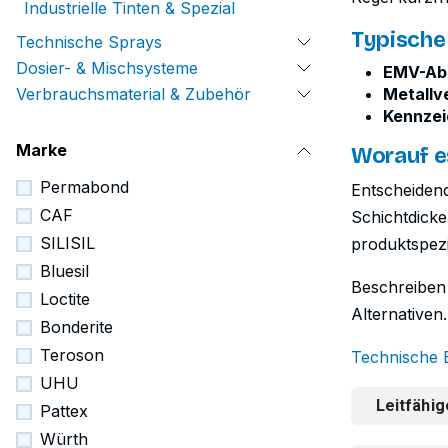
Industrielle Tinten & Spezial
Typisch
Technische Sprays
Dosier- & Mischsysteme
EMV-Abs
Metallv
Verbrauchsmaterial & Zubehör
Kennzei
Marke
Worauf e
Permabond
Entscheidend
CAF
Schichtdicke
SILISIL
produktspezi
Bluesil
Beschreiben
Loctite
Alternativen
Bonderite
Teroson
Technische 
UHU
Leitfähi
Pattex
Würth