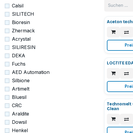
Calsil
SILITECH
Aceton tech
Bioresin
Zhermack
Acrystal
Prei
SILIRESIN
DEKA
LOCTITE EDA
Fuchs
AED Automation
Silbione
Prei
Artimelt
Bluesil
Technomelt 
CRC
Clean
Araldite
Dowsil
Henkel
Prei