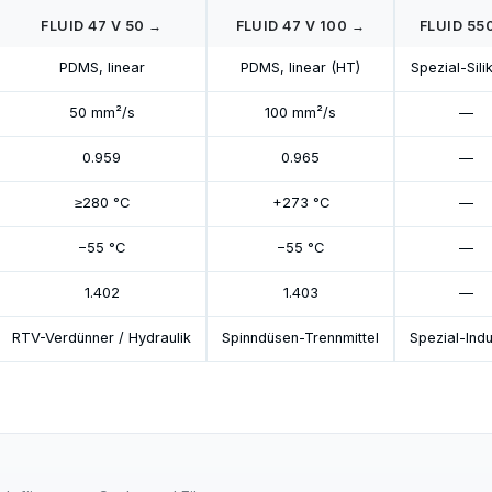
FLUID 47 V 50 →
FLUID 47 V 100 →
FLUID 55
PDMS, linear
PDMS, linear (HT)
Spezial-Sili
50 mm²/s
100 mm²/s
—
0.959
0.965
—
≥280 °C
+273 °C
—
−55 °C
−55 °C
—
1.402
1.403
—
RTV-Verdünner / Hydraulik
Spinndüsen-Trennmittel
Spezial-Indu