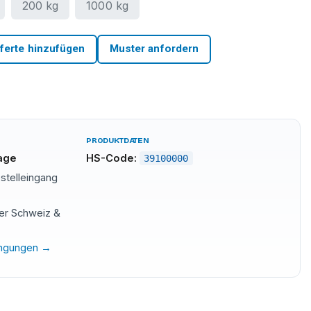
200 kg
1000 kg
ferte hinzufügen
Muster anfordern
PRODUKTDATEN
tage
HS-Code:
39100000
stelleingang
der Schweiz &
ingungen →