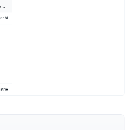
0 →
konöl
strie