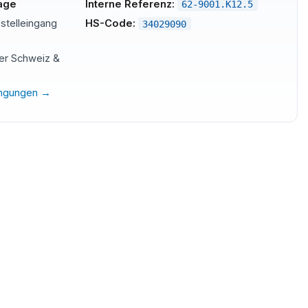
tage
Interne Referenz:
62-9001.K12.5
stelleingang
HS-Code:
34029090
der Schweiz &
ingungen →