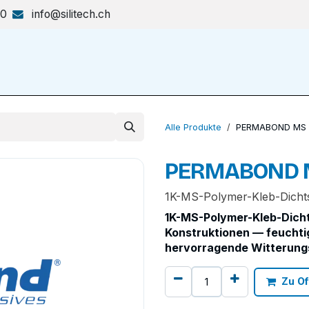
70
info@silitech.ch
Produkte & Lösungen
Shop
Alle Produkte
PERMABOND MS 
PERMABOND M
1K-MS-Polymer-Kleb-Dichtst
1K-MS-Polymer-Kleb-Dichts
Konstruktionen — feuchtig
hervorragende Witterung
Zu Of