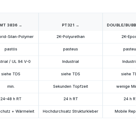
MT 3836 →
PT321 →
DOUBLE/BUBB
rid-Silan-Polymer
2K-Polyurethan
2K-Epox
pastös
pasteus
pasteu
strial / UL 94 V-0
Industrial
Industri
siehe TDS
siehe TDS
siehe T
min.
Sekunden Topfzeit
wenige Mi
24–48 h RT
24 h RT
24 h R
chutz + Wärmeleit
Hochdurchsatz Strukturkleber
Mobile Rep