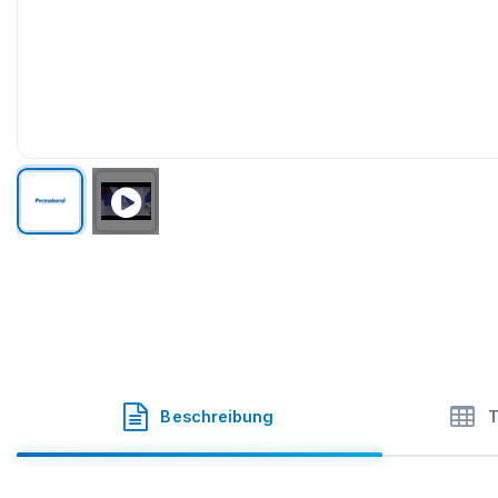
Permabond
·
Permabond Engineering Adhesives Ltd
·
SK
Beschreibung
T