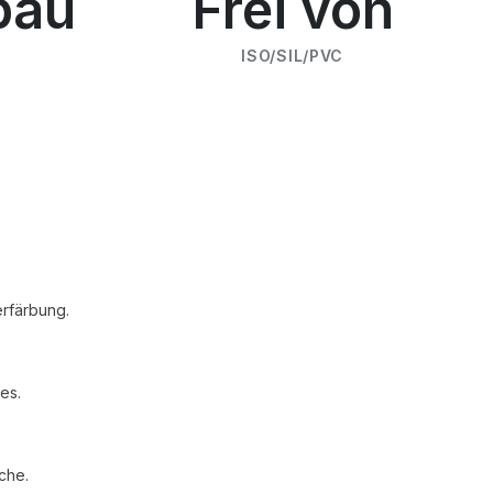
bau
Frei von
ISO/SIL/PVC
rfärbung.
es.
che.