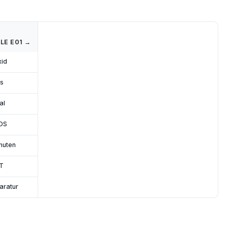
LE E01 →
id
s
al
DS
nuten
T
aratur