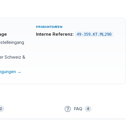
PRODUKTDATEN
tage
Interne Referenz:
49-359.KT.ML290
stelleingang
der Schweiz &
ingungen →
FAQ
2
4