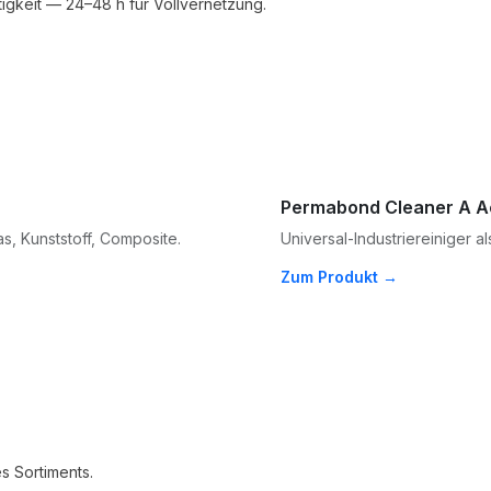
tigkeit — 24–48 h für Vollvernetzung.
Permabond Cleaner A A
as, Kunststoff, Composite.
Universal-Industriereiniger
Zum Produkt →
s Sortiments.