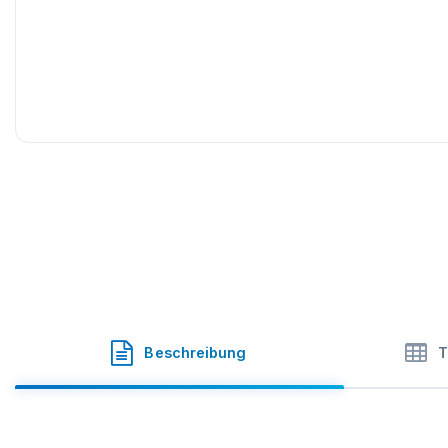
Permabond
·
Permabond Engineering Adhesives Ltd
·
SK
Beschreibung
T