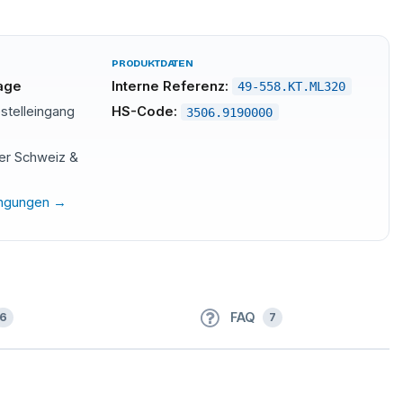
PRODUKTDATEN
tage
Interne Referenz:
49-558.KT.ML320
stelleingang
HS-Code:
3506.9190000
der Schweiz &
ingungen →
FAQ
6
7