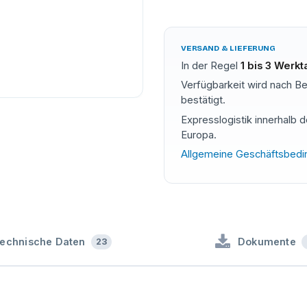
VERSAND & LIEFERUNG
In der Regel
1 bis 3 Werk
Verfügbarkeit wird nach Be
bestätigt.
Expresslogistik innerhalb 
Europa.
Allgemeine Geschäftsbed
U
49-558.KT.ML320
echnische Daten
Dokumente
23