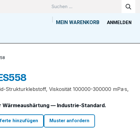
MEIN WARENKORB
ANMELDEN
Unternehmen
Wissenszentrum
Kontakt
Tools
58
ES558
Strukturklebstoff, Viskosität 100000-300000 mPa·s,
ür Wärmeaushärtung — Industrie-Standard.
ferte hinzufügen
Muster anfordern