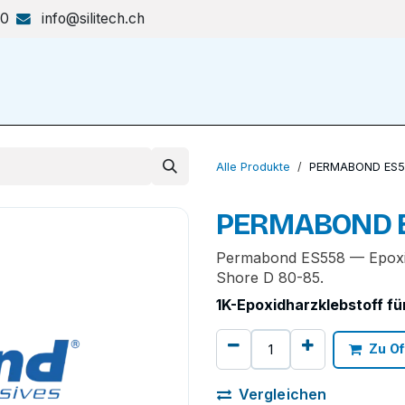
70
info@silitech.ch
Produkte & Lösungen
Shop
Alle Produkte
PERMABOND ES5
PERMABOND 
Permabond ES558 — Epoxid-
Shore D 80-85.
1K-Epoxidharzklebstoff f
Zu Of
Vergleichen