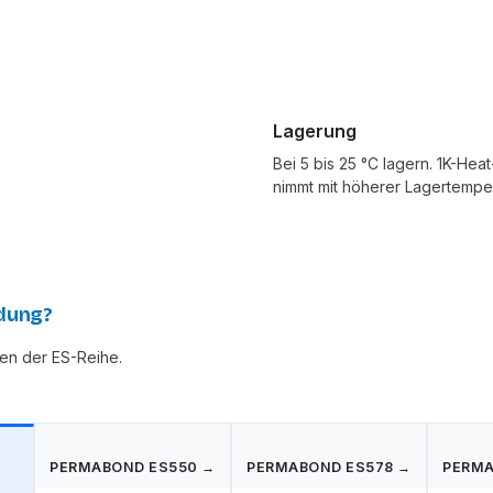
Lagerung
Bei 5 bis 25 °C lagern. 1K-He
nimmt mit höherer Lagertemper
dung?
en der ES-Reihe.
PERMABOND ES550 →
PERMABOND ES578 →
PERMA