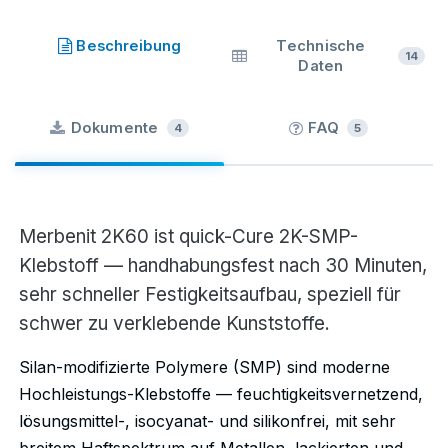
Merbenit
·
SKU
92-2K60.KT.ML400.GR
Beschreibung
Technische
14
Daten
Dokumente
FAQ
4
5
Merbenit 2K60 ist quick-Cure 2K-SMP-
Klebstoff — handhabungsfest nach 30 Minuten,
sehr schneller Festigkeitsaufbau, speziell für
schwer zu verklebende Kunststoffe.
Silan-modifizierte Polymere (SMP) sind moderne
Hochleistungs-Klebstoffe — feuchtigkeitsvernetzend,
lösungsmittel-, isocyanat- und silikonfrei, mit sehr