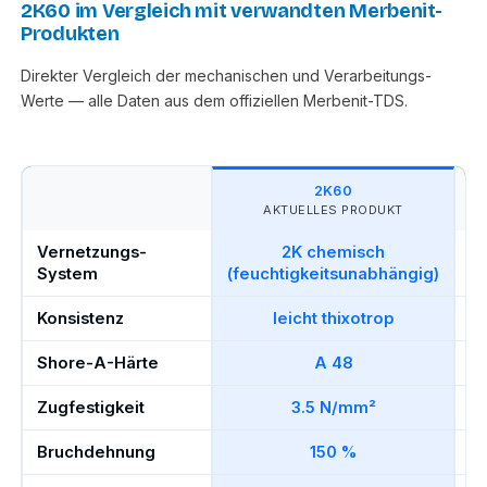
2K60 im Vergleich mit verwandten Merbenit-
Produkten
Direkter Vergleich der mechanischen und Verarbeitungs-
Werte — alle Daten aus dem offiziellen Merbenit-TDS.
2K60
AKTUELLES PRODUKT
Vernetzungs-
2K chemisch
(f
System
(feuchtigkeitsunabhängig)
Konsistenz
leicht thixotrop
Shore-A-Härte
A 48
Zugfestigkeit
3.5 N/mm²
Bruchdehnung
150 %