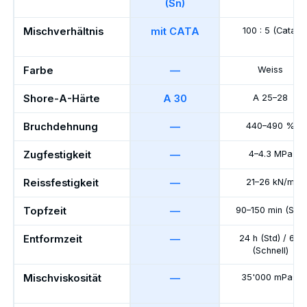
(Sn)
Mischverhältnis
mit CATA
100 : 5 (Cata)
Farbe
—
Weiss
Shore-A-Härte
A 30
A 25–28
Bruchdehnung
—
440–490 %
Zugfestigkeit
—
4–4.3 MPa
Reissfestigkeit
—
21–26 kN/m
Topfzeit
—
90–150 min (Std)
Entformzeit
—
24 h (Std) / 6 h
(Schnell)
Mischviskosität
—
35'000 mPa·s