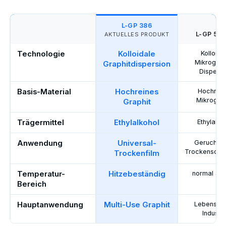
L-GP 386
L-GP 58
AKTUELLES PRODUKT
Technologie
Kolloidale
Kolloida
Mikrograp
Graphitdispersion
Dispersi
Basis-Material
Hochreines
Hochrein
Mikrograp
Graphit
Trägermittel
Ethylalkohol
Ethylalko
Anwendung
Universal-
Geruchsa
Trockenschm
Trockenfilm
Temperatur-
Hitzebeständig
normal Ser
Bereich
Hauptanwendung
Multi-Use Graphit
Lebensmit
Industri