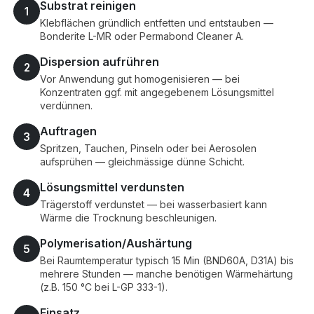
Substrat reinigen
1
Klebflächen gründlich entfetten und entstauben —
Bonderite L-MR oder Permabond Cleaner A.
Dispersion aufrühren
2
Vor Anwendung gut homogenisieren — bei
Konzentraten ggf. mit angegebenem Lösungsmittel
verdünnen.
Auftragen
3
Spritzen, Tauchen, Pinseln oder bei Aerosolen
aufsprühen — gleichmässige dünne Schicht.
Lösungsmittel verdunsten
4
Trägerstoff verdunstet — bei wasserbasiert kann
Wärme die Trocknung beschleunigen.
Polymerisation/Aushärtung
5
Bei Raumtemperatur typisch 15 Min (BND60A, D31A) bis
mehrere Stunden — manche benötigen Wärmehärtung
(z.B. 150 °C bei L-GP 333-1).
Einsatz