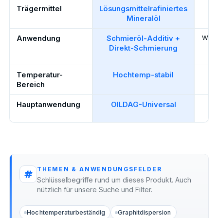
Trägermittel
Lösungsmittelrafiniertes
M
Mineralöl
Anwendung
Schmieröl-Additiv +
Warm
Direkt-Schmierung
Temperatur-
Hochtemp-stabil
H
S
Bereich
Hauptanwendung
OILDAG-Universal
Gr
Ko
THEMEN & ANWENDUNGSFELDER
Schlüsselbegriffe rund um dieses Produkt. Auch
nützlich für unsere Suche und Filter.
Hochtemperaturbeständig
Graphitdispersion