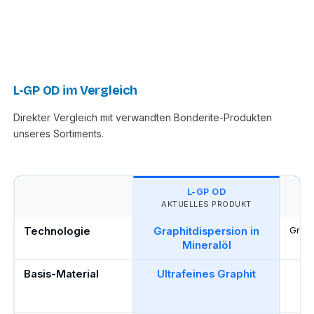
L-GP OD im Vergleich
Direkter Vergleich mit verwandten Bonderite-Produkten
unseres Sortiments.
L-GP OD
L-
AKTUELLES PRODUKT
Technologie
Graphitdispersion in
Graph
in
Mineralöl
Basis-Material
Ultrafeines Graphit
Ho