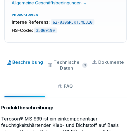
Allgemeine Geschäftsbedingungen →
PRODUKTDATEN
Interne Referenz:
62-930GR.KT.ML310
HS-Code:
35069190
TEROSON
·
SKU
62-930GR.KT.ML310
Beschreibung
Technische
Dokumente
1
Daten
FAQ
Produktbeschreibung:
Teroson® MS 939 ist ein einkomponentiger,
feuchtigkeitshärtender Kleb- und Dichtstoff auf Basis