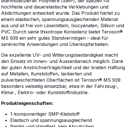
silanmodifizierter Polymere (SMP), der speziell für
hochfeste und dauerelastische Verklebungen und
Abdichtungen entwickelt wurde. Das Produkt härtet zu
einem elastischen, spannungsausgleichenden Material
aus und ist frei von Lösemitteln, Isocyanaten, Silikon und
PVC. Durch seine thixotrope Konsistenz bietet Teroson®
MS 939 ein sehr gutes Standvermögen – ideal für
senkrechte Anwendungen und Überkopfarbeiten.
Die exzellente UV- und Witterungsbeständigkeit macht
den Einsatz im Innen- und Aussenbereich möglich. Dank
der guten Anstrichverträglichkeit und der breiten Haftung
auf Metallen, Kunststoffen, lackierten und
pulverbeschichteten Oberflächen ist Teroson® MS 939
besonders vielseitig einsetzbar, etwa in der Fahrzeug-,
Klima-, Elektro- oder Kunststoffindustrie.
Produkteigenschaften:
1-komponentiger SMP-Klebstoff
Elastisch und spannungsausgleichend
Pastös und standfest, kein Abrutschen