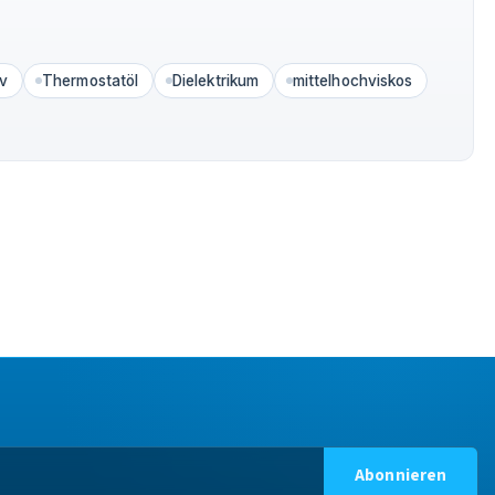
iv
Thermostatöl
Dielektrikum
mittelhochviskos
Abonnieren