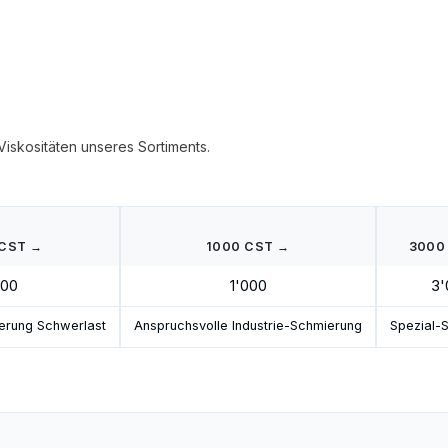
 Viskositäten unseres Sortiments.
 CST →
1000 CST →
3000
00
1'000
3'
ierung Schwerlast
Anspruchsvolle Industrie-Schmierung
Spezial-