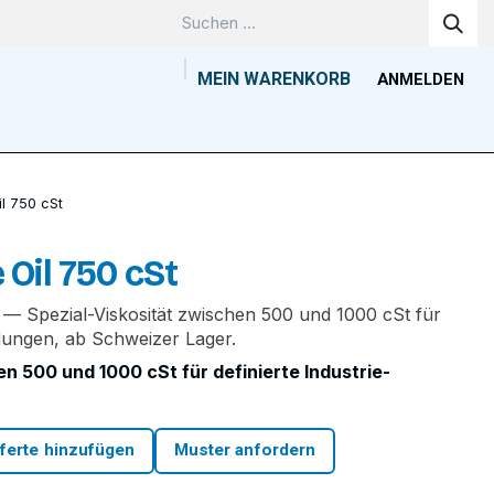
MEIN WARENKORB
ANMELDEN
Unternehmen
Wissenszentrum
Kontakt
Tools
il 750 cSt
e Oil 750 cSt
t — Spezial-Viskosität zwischen 500 und 1000 cSt für
dungen, ab Schweizer Lager.
en 500 und 1000 cSt für definierte Industrie-
ferte hinzufügen
Muster anfordern