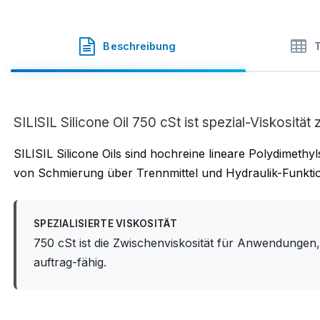
SILISIL
·
SKU
40-750.KN.K005
Beschreibung
SILISIL Silicone Oil 750 cSt ist spezial-Viskosit
SILISIL Silicone Oils sind hochreine lineare Polydimethy
von Schmierung über Trennmittel und Hydraulik-Funktion
SPEZIALISIERTE VISKOSITÄT
750 cSt ist die Zwischenviskosität für Anwendungen
auftrag-fähig.