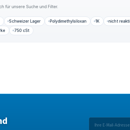
ch für unsere Suche und Filter.
S
Schweizer Lager
Polydimethylsiloxan
1K
nicht reakt
rke
750 cSt
nd