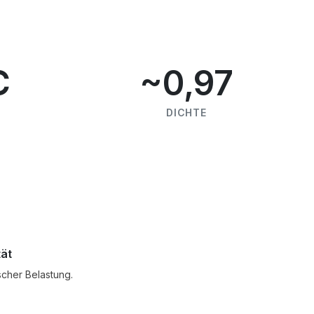
C
~0,97
DICHTE
tät
scher Belastung.