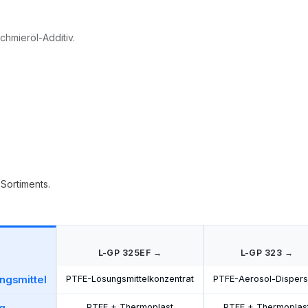
chmieröl-Additiv.
Sortiments.
L-GP 325EF →
L-GP 323 →
ngsmittel
PTFE-Lösungsmittelkonzentrat
PTFE-Aerosol-Dispers
PTFE + Thermoplast
PTFE + Thermoplas