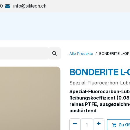
70
info@silitech.ch
Produkte & Lösungen
Shop
Alle Produkte
BONDERITE L-GP
BONDERITE L-
Spezial-Fluorocarbon-Lubri
Spezial-Fluorocarbon-Lubr
Reibungskoeffizient (0.08 
reines PTFE, ausgezeichn
aushärtend
Zu Of