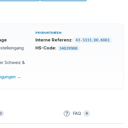
PRODUKTDATEN
tage
Interne Referenz:
43-3333.DO.K001
stelleingang
HS-Code:
34039900
der Schweiz &
ingungen →
FAQ
2
4