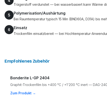
4
Trägerstoff verdunstet — bei wasserbasiert kann Wärme d
Polymerisation/Aushärtung
5
Bei Raumtemperatur typisch 15 Min (BND60A, D31A) bis me
Einsatz
6
Trockenfilm einsatzbereit — bei Hochtemperatur-Anwendung
Empfohlenes Zubehör
Bonderite L-GP 2404
Graphit-Trockenfilm bis +400 °C / +1'200 °C inert — DAG-24
Zum Produkt →