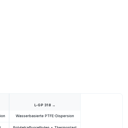
L-GP 318 →
ion
Wasserbasierte PTFE-Dispersion
t
Polytetrafluorethylen + Thermoplast