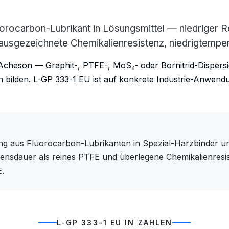
rocarbon-Lubrikant in Lösungsmittel — niedriger Re
 ausgezeichnete Chemikalienresistenz, niedrigtempe
cheson — Graphit-, PTFE-, MoS₂- oder Bornitrid-Dispersi
n bilden. L-GP 333-1 EU ist auf konkrete Industrie-Anwend
ung aus Fluorocarbon-Lubrikanten in Spezial-Harzbinder un
slebensdauer als reines PTFE und überlegene Chemikalienre
.
L-GP 333-1 EU IN ZAHLEN