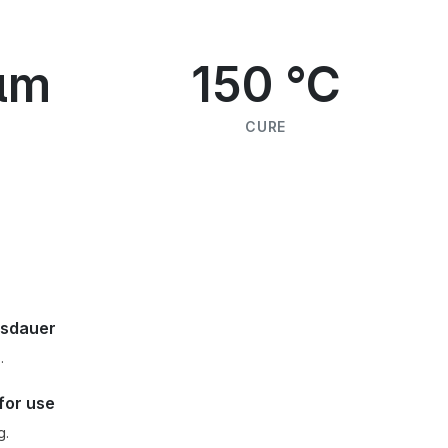
μm
150 °C
CURE
nsdauer
.
for use
g.