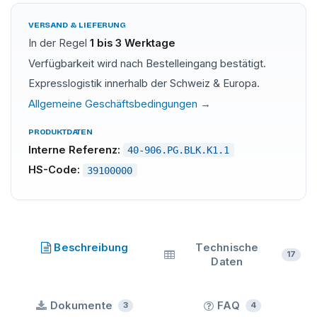
VERSAND & LIEFERUNG
In der Regel
1 bis 3 Werktage
Verfügbarkeit wird nach Bestelleingang bestätigt.
Expresslogistik innerhalb der Schweiz & Europa.
Allgemeine Geschäftsbedingungen →
PRODUKTDATEN
Interne Referenz:
40-906.PG.BLK.K1.1
HS-Code:
39100000
Bluesil
·
Elkem Silicones
·
SKU
40-906.PG.BLK.K1.1
Beschreibung
Technische
17
Daten
Dokumente
FAQ
3
4