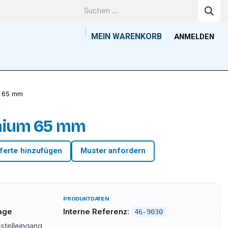
MEIN WARENKORB
ANMELDEN
Unternehmen
Wissenszentrum
Kontakt
Tools
m 65 mm
nium 65 mm
ferte hinzufügen
Muster anfordern
PRODUKTDATEN
tage
Interne Referenz:
46-9030
stelleingang