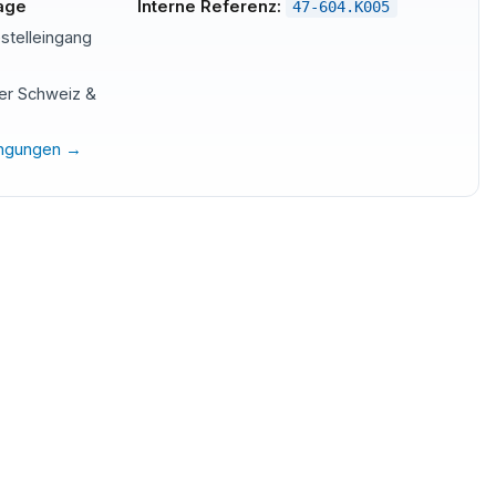
tage
Interne Referenz:
47-604.K005
stelleingang
der Schweiz &
ingungen →