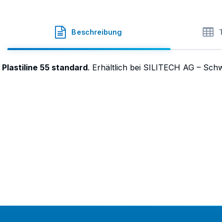
Plastiline
·
SKU
47-604.K005
Beschreibung
Plastiline 55 standard
. Erhältlich bei SILITECH AG – Sch