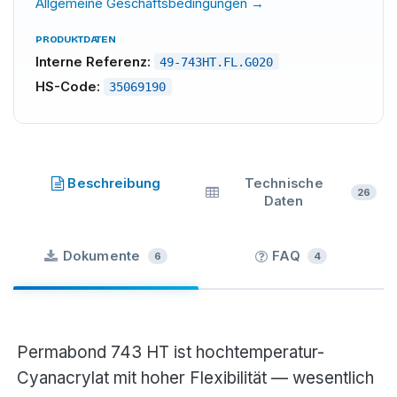
Allgemeine Geschäftsbedingungen →
PRODUKTDATEN
Interne Referenz:
49-743HT.FL.G020
HS-Code:
35069190
Permabond
·
Permabond Engineering Adhesives Ltd
·
SKU
49-7
Beschreibung
Technische
26
Daten
Dokumente
FAQ
6
4
Permabond 743 HT ist hochtemperatur-
Cyanacrylat mit hoher Flexibilität — wesentlich