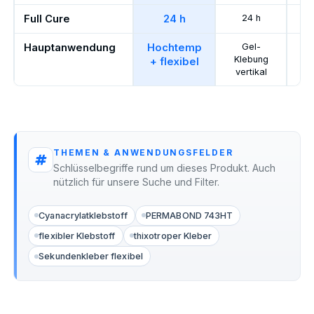
Full Cure
24 h
24 h
Hauptanwendung
Hochtemp
Gel-
Fl
Klebung
+ flexibel
vertikal
In
THEMEN & ANWENDUNGSFELDER
Schlüsselbegriffe rund um dieses Produkt. Auch
nützlich für unsere Suche und Filter.
Cyanacrylatklebstoff
PERMABOND 743HT
flexibler Klebstoff
thixotroper Kleber
Sekundenkleber flexibel