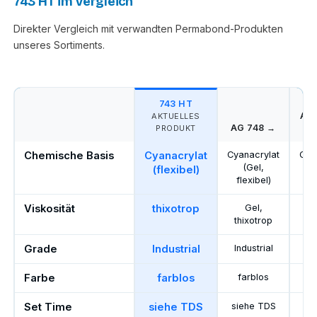
743 HT im Vergleich
Direkter Vergleich mit verwandten Permabond-Produkten
unseres Sortiments.
743 HT
AG
AKTUELLES
AG 748 →
F
PRODUKT
Chemische Basis
Cyanacrylat
Cyanacrylat
Cya
(Gel,
(f
(flexibel)
flexibel)
Viskosität
thixotrop
Gel,
si
thixotrop
Grade
Industrial
Industrial
In
Farbe
farblos
farblos
f
Set Time
siehe TDS
siehe TDS
si