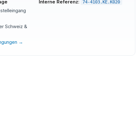
tage
Interne Referenz:
74-4103.KE.K020
stelleingang
der Schweiz &
ingungen →