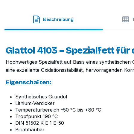
Glattol
·
SKU
74-4103.KE.K020
Beschreibung
Glattol 4103 – Spezialfett für
Hochwertiges Spezialfett auf Basis eines synthetischen G
eine exzellente Oxidationsstabilität, hervorragenden Kor
Eigenschaften:
Synthetisches Grundöl
Lithium-Verdicker
Temperaturbereich –50 °C bis +80 °C
Tropfpunkt 190 °C
DIN 51502 K E 1 E-50
Bioabbaubar