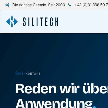
Zum Inhalt springen
Die richtige Chemie. Seit 2000.
+41 (0)31 398 50 
HOME
›
KONTAKT
Reden wir über
Anwendung
.