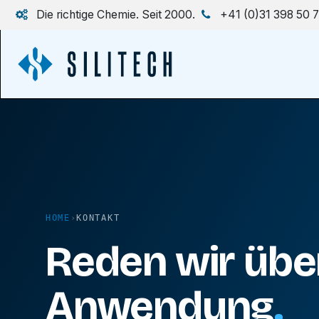
Zum Inhalt springen
Die richtige Chemie. Seit 2000.
+41 (0)31 398 50 
HOME
›
KONTAKT
Reden wir über
Anwendung
.