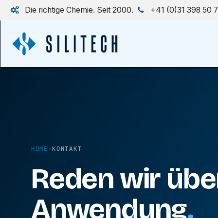
Zum Inhalt springen
Die richtige Chemie. Seit 2000.
+41 (0)31 398 50 
HOME
›
KONTAKT
Reden wir über
Anwendung
.