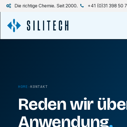
Zum Inhalt springen
Die richtige Chemie. Seit 2000.
+41 (0)31 398 50 
HOME
›
KONTAKT
Reden wir über
Anwendung
.