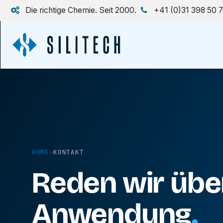
Zum Inhalt springen
Die richtige Chemie. Seit 2000.
+41 (0)31 398 50 
HOME
›
KONTAKT
Reden wir über
Anwendung
.